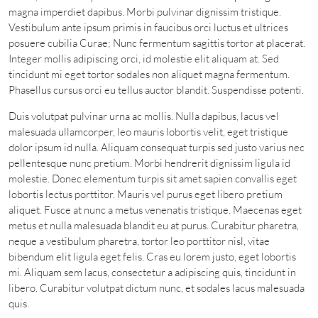
magna imperdiet dapibus. Morbi pulvinar dignissim tristique.
Vestibulum ante ipsum primis in faucibus orci luctus et ultrices
posuere cubilia Curae; Nunc fermentum sagittis tortor at placerat.
Integer mollis adipiscing orci, id molestie elit aliquam at. Sed
tincidunt mi eget tortor sodales non aliquet magna fermentum.
Phasellus cursus orci eu tellus auctor blandit. Suspendisse potenti.
Duis volutpat pulvinar urna ac mollis. Nulla dapibus, lacus vel
malesuada ullamcorper, leo mauris lobortis velit, eget tristique
dolor ipsum id nulla. Aliquam consequat turpis sed justo varius nec
pellentesque nunc pretium. Morbi hendrerit dignissim ligula id
molestie. Donec elementum turpis sit amet sapien convallis eget
lobortis lectus porttitor. Mauris vel purus eget libero pretium
aliquet. Fusce at nunc a metus venenatis tristique. Maecenas eget
metus et nulla malesuada blandit eu at purus. Curabitur pharetra,
neque a vestibulum pharetra, tortor leo porttitor nisl, vitae
bibendum elit ligula eget felis. Cras eu lorem justo, eget lobortis
mi. Aliquam sem lacus, consectetur a adipiscing quis, tincidunt in
libero. Curabitur volutpat dictum nunc, et sodales lacus malesuada
quis.