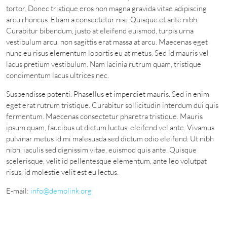
tortor. Donec tristique eros non magna gravida vitae adipiscing
arcu rhoncus. Etiam a consectetur nisi. Quisque et ante nibh.
Curabitur bibendum, justo at eleifend euismod, turpis urna
vestibulum arcu, non sagittis erat massa at arcu. Maecenas eget
nunc eu risus elementum lobortis eu at metus. Sed id mauris vel
lacus pretium vestibulum. Nam lacinia rutrum quam, tristique
condimentum lacus ultrices nec.
Suspendisse potenti. Phasellus et imperdiet mauris. Sed in enim
eget erat rutrum tristique. Curabitur sollicitudin interdum dui quis
fermentum. Maecenas consectetur pharetra tristique. Mauris
ipsum quam, faucibus ut dictum luctus, eleifend vel ante. Vivamus
pulvinar metus id mi malesuada sed dictum odio eleifend. Ut nibh
nibh, iaculis sed dignissim vitae, euismod quis ante. Quisque
scelerisque, velit id pellentesque elementum, ante leo volutpat
risus, id molestie velit est eu lectus.
E-mail:
info@demolink.org