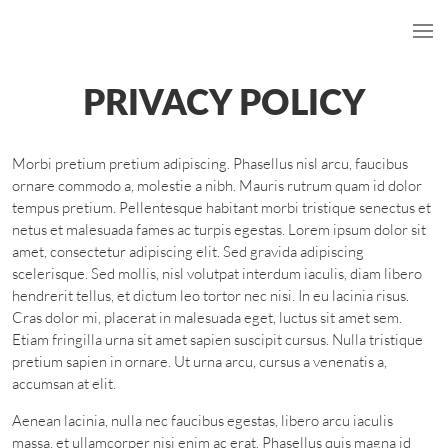
PRIVACY POLICY
Morbi pretium pretium adipiscing. Phasellus nisl arcu, faucibus
ornare commodo a, molestie a nibh. Mauris rutrum quam id dolor
tempus pretium. Pellentesque habitant morbi tristique senectus et
netus et malesuada fames ac turpis egestas. Lorem ipsum dolor sit
amet, consectetur adipiscing elit. Sed gravida adipiscing
scelerisque. Sed mollis, nisl volutpat interdum iaculis, diam libero
hendrerit tellus, et dictum leo tortor nec nisi. In eu lacinia risus.
Cras dolor mi, placerat in malesuada eget, luctus sit amet sem.
Etiam fringilla urna sit amet sapien suscipit cursus. Nulla tristique
pretium sapien in ornare. Ut urna arcu, cursus a venenatis a,
accumsan at elit.
Aenean lacinia, nulla nec faucibus egestas, libero arcu iaculis
massa, et ullamcorper nisi enim ac erat. Phasellus quis magna id